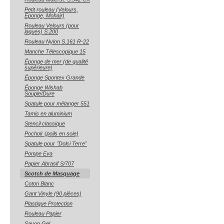
Petit rouleau (Velours,
Éponge, Mohair)
Rouleau Velours (pour
laques) S.200
Rouleau Nylon S.161 R-22
Manche Télescopique 15
Éponge de mer (de qualité
supérieure)
Éponge Spontex Grande
Éponge Wishab
Souple/Dure
Spatule pour mélanger 551
Tamis en aluminium
Stencil classique
Pochoir (poils en soie)
Spatule pour "Dolci Terre"
Pompe Eva
Papier Abrasif S/707
Scotch de Masquage
Coton Blanc
Gant Vinyle (90 pièces)
Plastique Protection
Rouleau Papier
Savon Gel