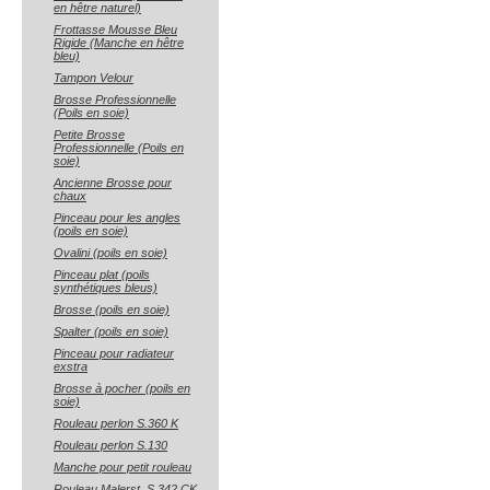
en hêtre naturel)
Frottasse Mousse Bleu
Rigide (Manche en hêtre
bleu)
Tampon Velour
Brosse Professionnelle
(Poils en soie)
Petite Brosse
Professionnelle (Poils en
soie)
Ancienne Brosse pour
chaux
Pinceau pour les angles
(poils en soie)
Ovalini (poils en soie)
Pinceau plat (poils
synthétiques bleus)
Brosse (poils en soie)
Spalter (poils en soie)
Pinceau pour radiateur
exstra
Brosse à pocher (poils en
soie)
Rouleau perlon S.360 K
Rouleau perlon S.130
Manche pour petit rouleau
Rouleau Malerst. S.342 CK