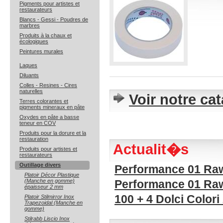
Pigments pour artistes et
restaurateurs
Blancs - Gessi - Poudres de
marbres
Produits à la chaux et
écologiques
Peintures murales
Laques
Diluants
Colles - Resines - Cires
naturelles
Voir notre ca
Terres colorantes et
pigments mineraux en pâte
Oxydes en pâte a basse
teneur en COV
Produits pour la dorure et la
restauration
Actualit�s
Produits pour artistes et
restaurateurs
Outillage divers
Performance 01 Raw 
Platoir Décor Plastique
(Manche en gomme)
Performance 01 Ra
épaisseur 2 mm
100 + 4 Dolci Colori
Platoir Stilmirror Inox
Trapezoidal (Manche en
gomme)
Stilrabb Liscio Inox