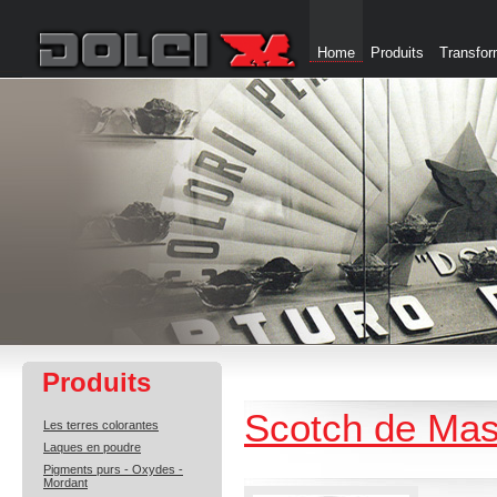
Home
Produits
Transfor
Produits
Scotch de Ma
Les terres colorantes
Laques en poudre
Pigments purs - Oxydes -
Mordant