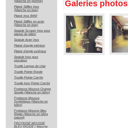
Galeries photos
(Manche en gomme)
Platoir Stilflex Inox
(Manche en bois)
Platoir Inox 844/I
Platoir Stilflex en acier
(Manche en bois)
Spatule Scraper Inox pour
plaque de plâtre
Spatule Acier Inox
Platoir d'angle intérieur
Platoir d'angle extérieur
Spatule Inox pour
stucateur
Truelle Langue de chat
Truelle Pointe Ronde
Truelle Pointe Carrée
Truelle Inox Pointe Carrée
Frottasse Mousse Orange
Souple (Manche en hêtre)
Frottasse Mousse
Synthétique (Manche en
hêtre)
Frottasse Mousse Bleu
Rigide (Manche en hêtre
naturel)
FROTASSE MOUSSE
BLEU RIGIDE ( Manche