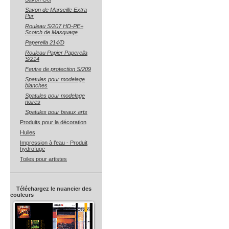
Savon de Marseille Extra
Pur
Rouleau S/207 HD-PE+
Scotch de Masquage
Paperella 214/D
Rouleau Papier Paperella
S/214
Feutre de protection S/209
Spatules pour modelage
blanches
Spatules pour modelage
noires
Spatules pour beaux arts
Produits pour la décoration
Huiles
Impression à l’eau - Produit
hydrofuge
Toiles pour artistes
Téléchargez le nuancier des
couleurs