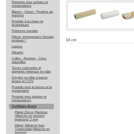
Pigments pour artistes et
restaurateurs
Blancs - Gessi - Poudres de
marbres
Produits à la chaux et
écologiques
Peintures murales
Pitture, impregnanti e fissativi
10 cm
ecologici *
Laques
Diluants
Colles - Resines - Cires
naturelles
Terres colorantes et
pigments mineraux en pâte
Oxydes en pâte a basse
teneur en COV
Produits pour la dorure et la
restauration
Produits pour artistes et
restaurateurs
Outillage divers
Platoir Décor Plastique
(Manche en gomme)
épaisseur 2 mm
Platoir Stilmirror Inox
Trapezoidal (Manche en
gomme)