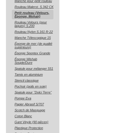
Manche pour petit rouleau
Rouleau Malerst. S.342 CK
Petit rouleau (Velours,
Éponge, Mohair)
Rouleau Velours (pour
laques) S.200
Rouleau Nylon S.161 R-22
Manche Télescopique 15
Éponge de mer (de qualité
supérieure)
Éponge Spontex Grande
Éponge Wishab
Souple/Dure
Spatule pour mélanger 551
Tamis en aluminium
Stencil classique
Pochoir (poils en soie)
Spatule pour "Dolci Terre"
Pompe Eva
Papier Abrasif S/707
Scotch de Masquage
Coton Blanc
Gant Vinyle (90 pièces)
Plastique Protection