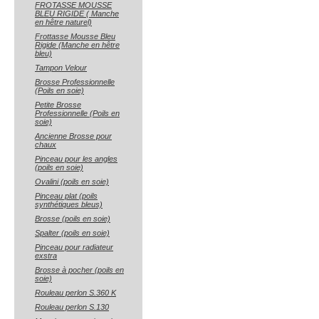
FROTASSE MOUSSE
BLEU RIGIDE ( Manche
en hêtre naturel)
Frottasse Mousse Bleu
Rigide (Manche en hêtre
bleu)
Tampon Velour
Brosse Professionnelle
(Poils en soie)
Petite Brosse
Professionnelle (Poils en
soie)
Ancienne Brosse pour
chaux
Pinceau pour les angles
(poils en soie)
Ovalini (poils en soie)
Pinceau plat (poils
synthétiques bleus)
Brosse (poils en soie)
Spalter (poils en soie)
Pinceau pour radiateur
exstra
Brosse à pocher (poils en
soie)
Rouleau perlon S.360 K
Rouleau perlon S.130