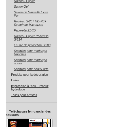
Rouleau Papier
Savon Gel
Savon de Marseille Extra
Pur
Rouleau S/207 HD-PE+
Scotch de Masquage
Paperella 214/D
Rouleau Papier Paperella
S/214
Feutre de protection S/209
Spatules pour modelage
blanches
Spatules pour modelage
noires
Spatules pour beaux arts
Produits pour la décoration
Huiles
Impression à l’eau - Produit
hydrofuge
Toiles pour artistes
Téléchargez le nuancier des
couleurs