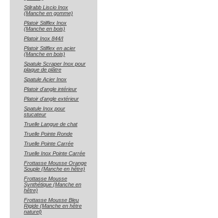
Stilrabb Liscio Inox
(Manche en gomme)
Platoir Stilflex Inox
(Manche en bois)
Platoir Inox 844/I
Platoir Stilflex en acier
(Manche en bois)
Spatule Scraper Inox pour
plaque de plâtre
Spatule Acier Inox
Platoir d'angle intérieur
Platoir d'angle extérieur
Spatule Inox pour
stucateur
Truelle Langue de chat
Truelle Pointe Ronde
Truelle Pointe Carrée
Truelle Inox Pointe Carrée
Frottasse Mousse Orange
Souple (Manche en hêtre)
Frottasse Mousse
Synthétique (Manche en
hêtre)
Frottasse Mousse Bleu
Rigide (Manche en hêtre
naturel)