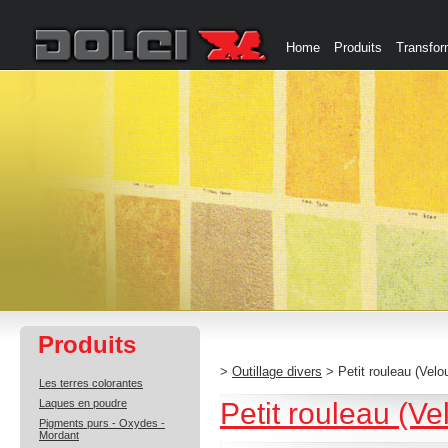
Home
Produits
Transfor
Produits
>
Outillage divers
> Petit rouleau (Velo
Les terres colorantes
Laques en poudre
Petit rouleau (V
Pigments purs - Oxydes -
Mordant