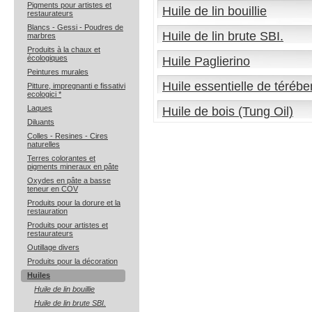
Pigments pour artistes et
Huile de lin bouillie
restaurateurs
Blancs - Gessi - Poudres de
Huile de lin brute SBI.
marbres
Produits à la chaux et
écologiques
Huile Paglierino
Peintures murales
Huile essentielle de térébe
Pitture, impregnanti e fissativi
ecologici *
Laques
Huile de bois (Tung Oil)
Diluants
Colles - Resines - Cires
naturelles
Terres colorantes et
pigments mineraux en pâte
Oxydes en pâte a basse
teneur en COV
Produits pour la dorure et la
restauration
Produits pour artistes et
restaurateurs
Outillage divers
Produits pour la décoration
Huiles
Huile de lin bouillie
Huile de lin brute SBI.